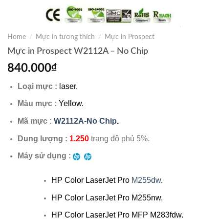
Home
/
Mực in tương thích
/
Mực in Prospect
Mực in Prospect W2112A – No Chip
840.000
₫
Loại mực :
laser.
Màu mực :
Yellow.
Mã mực :
W2112A-No Chip
.
Dung lượng :
1.250
trang độ phủ 5%.
Máy sử dụng :
HP Color LaserJet Pro
M255dw
.
HP Color LaserJet Pro M255nw.
HP Color LaserJet Pro MFP M283fdw.