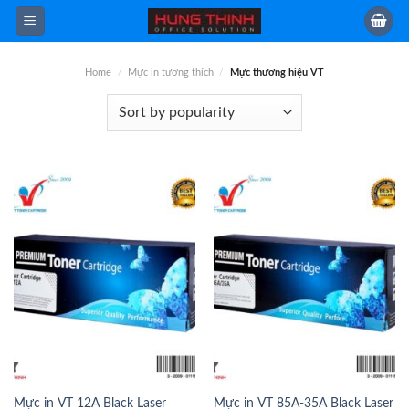
Skip
to
content
Home
/
Mực in tương thích
/
Mực thương hiệu VT
Mực in VT 12A Black Laser
Mực in VT 85A-35A Black Laser