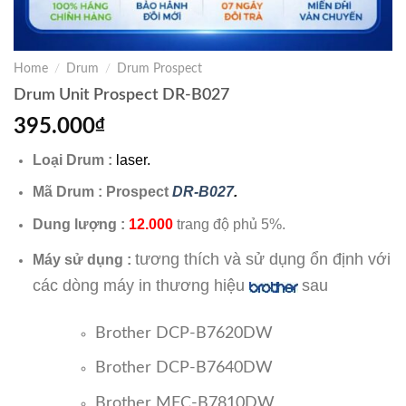
Home
/
Drum
/
Drum Prospect
Drum Unit Prospect DR-B027
395.000
₫
Loại Drum :
laser.
Mã Drum : Prospect
DR-B027
.
Dung lượng :
12.000
trang độ phủ 5%.
tương thích và sử dụng ổn định với
Máy sử dụng :
các dòng máy in thương hiệu
sau
Brother DCP-B7620DW
Brother DCP-B7640DW
Brother MFC-B7810DW