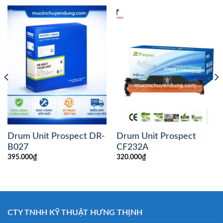
Drum Unit Prospect DR-
Drum Unit Prospect
B027
CF232A
395.000
₫
320.000
₫
CTY TNHH KỸ THUẬT HƯNG THỊNH