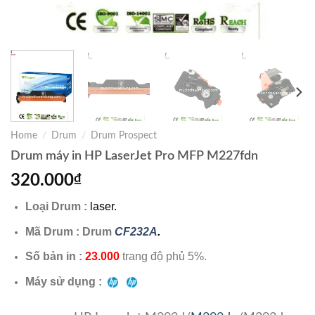
Home
/
Drum
/
Drum Prospect
Drum máy in HP LaserJet Pro MFP M227fdn
320.000
₫
Loại Drum :
laser.
Mã Drum : Drum
CF232A
.
Số bản in :
23.000
trang độ phủ 5%.
Máy sử dụng :