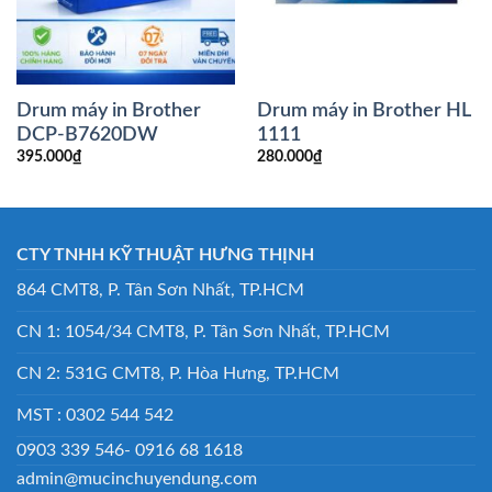
Drum máy in Brother
Drum máy in Brother HL
DCP-B7620DW
1111
395.000
₫
280.000
₫
CTY TNHH KỸ THUẬT HƯNG THỊNH
864 CMT8, P. Tân Sơn Nhất, TP.HCM
CN 1: 1054/34 CMT8, P. Tân Sơn Nhất, TP.HCM
CN 2: 531G CMT8, P. Hòa Hưng, TP.HCM
MST : 0302 544 542
0903 339 546- 0916 68 1618
admin@mucinchuyendung.com