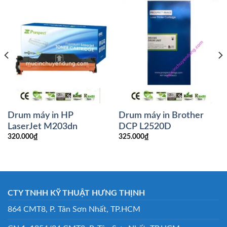
Drum máy in HP
Drum máy in Brother
LaserJet M203dn
DCP L2520D
320.000
₫
325.000
₫
CTY TNHH KỸ THUẬT HƯNG THỊNH
864 CMT8, P. Tân Sơn Nhất, TP.HCM