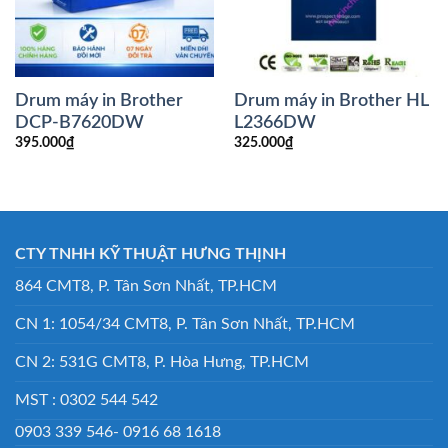
Drum máy in Brother
Drum máy in Brother HL
DCP-B7620DW
L2366DW
395.000
₫
325.000
₫
CTY TNHH KỸ THUẬT HƯNG THỊNH
864 CMT8, P. Tân Sơn Nhất, TP.HCM
CN 1: 1054/34 CMT8, P. Tân Sơn Nhất, TP.HCM
CN 2: 531G CMT8, P. Hòa Hưng, TP.HCM
MST : 0302 544 542
0903 339 546- 0916 68 1618