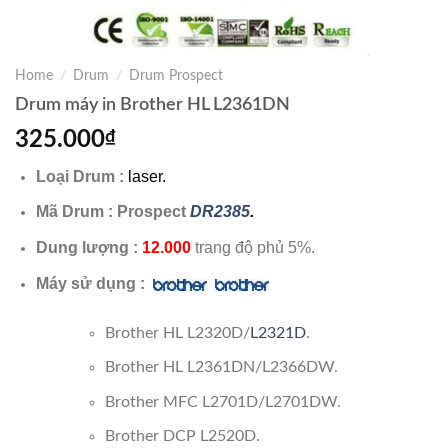
Home
/
Drum
/
Drum Prospect
Drum máy in Brother HL L2361DN
325.000
₫
Loại Drum :
laser.
Mã Drum : Prospect
DR2385
.
Dung lượng :
12.000
trang độ phủ 5%.
Máy sử dụng :
Brother HL L2320D/
L2321D
.
Brother HL L2361DN/L2366DW.
Brother MFC L2701D/L2701DW.
Brother DCP L2520D.