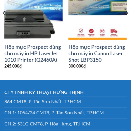
Hộp mực Prospect dùng
Hộp mực Prospect dùng
cho máy in HP LaserJet
cho máy in Canon Laser
1010 Printer (Q2460A)
Shot LBP3150
245.000
₫
300.000
₫
CTY TNHH KỸ THUẬT HƯNG THỊNH
864 CMT8, P. Tân Sơn Nhất, TP.HCM
CN 1: 1054/34 CMT8, P. Tân Sơn Nhất, TP.HCM
CN 2: 531G CMT8, P. Hòa Hưng, TP.HCM