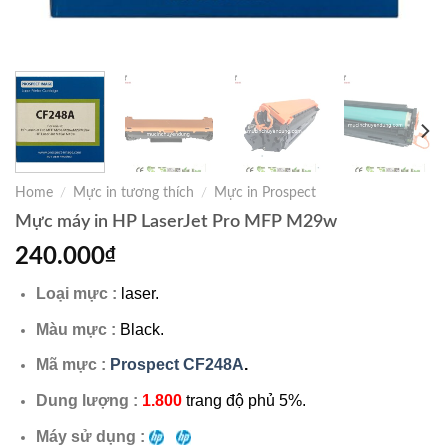
Home
/
Mực in tương thích
/
Mực in Prospect
Mực máy in HP LaserJet Pro MFP M29w
240.000
₫
Loại mực :
laser.
Màu mực :
Black.
Mã mực :
Prospect CF248A
.
Dung lượng :
1.800
trang độ phủ 5%.
Máy sử dụng :