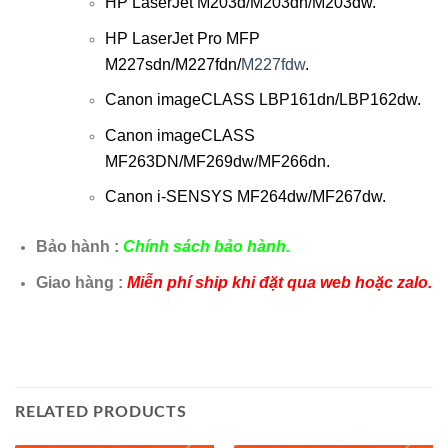
HP LaserJet M203d/M203dn/M203dw.
HP LaserJet Pro MFP
M227sdn/M227fdn/
M227fdw
.
Canon imageCLASS LBP161dn/LBP162dw.
Canon imageCLASS
MF263DN/MF269dw/MF266dn.
Canon i-SENSYS MF264dw/MF267dw.
Bảo hành :
Chính sách bảo hành.
Giao hàng :
Miễn phí ship khi đặt qua web hoặc zalo.
RELATED PRODUCTS