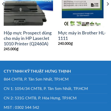
Hộp mực Prospect dùng
Mực máy in Brother HL-
cho máy in HP LaserJet
1111
1010 Printer (Q2460A)
240.000
₫
245.000
₫
CTY TNHH KỸ THUẬT HƯNG THỊNH
864 CMT8, P. Tân Sơn Nhất, TP.HCM
CN 1: 1054/34 CMT8, P. Tân Sơn Nhất, TP.HCM
CN 2: 531G CMT8, P. Hòa Hưng, TP.HCM
MST : 0302 544 542