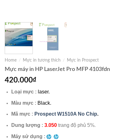
Home
/
Mực in tương thích
/
Mực in Prospect
Mực máy in HP LaserJet Pro MFP 4103fdn
420.000
₫
Loại mực :
laser.
Màu mực :
Black.
Mã mực :
Prospect W1510A No Chip
.
Dung lượng :
3.050
trang độ phủ 5%.
Máy sử dụng :