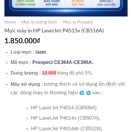
Home
/
Mực in tương thích
/
Mực in Prospect
Mực máy in HP LaserJet P4515x (CB516A)
1.850.000
₫
Loại mực :
laser.
Mã mực :
Prospect CE364A-CE390A
.
Dung lượng :
10.000
trang độ phủ 5%.
tương thích và sử dụng ổn định với
Máy sử dụng :
các dòng máy in thương hiệu
sau :
HP LaserJet P4014 (CB506A).
HP LaserJet P4014n (CB507A).
HP LaserJet P4014dn (CB512A).