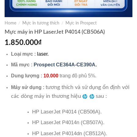
Home
/
Mực in tương thích
/
Mực in Prospect
Mực máy in HP LaserJet P4014 (CB506A)
1.850.000
₫
Loại mực :
laser.
Mã mực :
Prospect CE364A-CE390A
.
Dung lượng :
10.000
trang độ phủ 5%.
tương thích và sử dụng ổn định với
Máy sử dụng :
các dòng máy in thương hiệu
sau :
HP LaserJet P4014 (CB506A).
HP LaserJet P4014n (CB507A).
HP LaserJet P4014dn (CB512A).