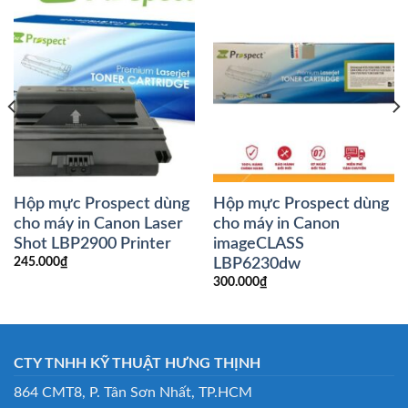
Hộp mực Prospect dùng
Hộp mực Prospect dùng
cho máy in Canon Laser
cho máy in Canon
Shot LBP2900 Printer
imageCLASS
LBP6230dw
245.000
₫
300.000
₫
CTY TNHH KỸ THUẬT HƯNG THỊNH
864 CMT8, P. Tân Sơn Nhất, TP.HCM