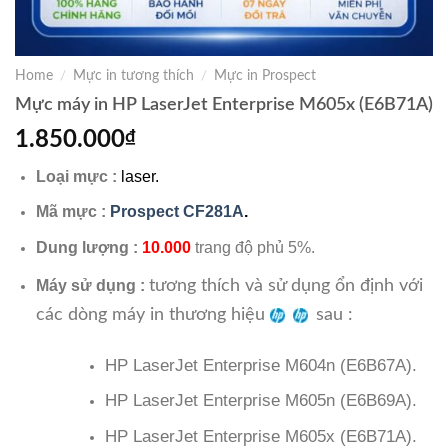
Home
/
Mực in tương thích
/
Mực in Prospect
Mực máy in HP LaserJet Enterprise M605x (E6B71A)
1.850.000
₫
Loại mực :
laser.
Mã mực :
Prospect CF281A
.
Dung lượng :
10.000
trang độ phủ 5%.
tương thích và sử dụng ổn định với
Máy sử dụng :
các dòng máy in thương hiệu
sau :
HP LaserJet Enterprise M604n (E6B67A).
HP LaserJet Enterprise M605n (E6B69A).
HP LaserJet Enterprise M605x (E6B71A).