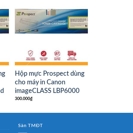
ng
Hộp mực Prospect dùng
cho máy in Canon
0d
imageCLASS LBP6000
300.000
₫
Sàn TMĐT