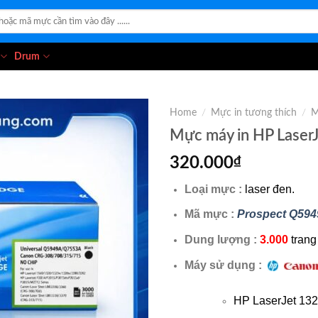
Drum
Home
/
Mực in tương thích
/
M
Mực máy in HP Laser
320.000
₫
Loại mực :
laser đen.
Mã mực :
Prospect Q59
Dung lượng :
3.000
trang
Máy sử dụng :
HP LaserJet 132