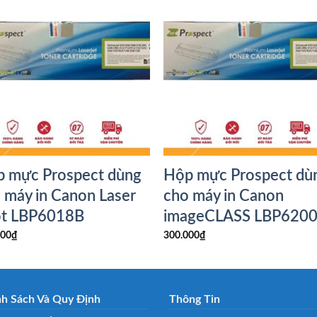
 mực Prospect dùng
Hộp mực Prospect dù
 máy in Canon Laser
cho máy in Canon
ot LBP6018B
imageCLASS LBP620
000
₫
300.000
₫
nh Sách Và Quy Định
Thông Tin