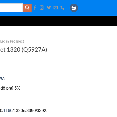
ực in Prospect
Jet 1320 (Q5927A)
49A
.
 độ phủ 5%.
0/
1160
/1320n/3390/3392.