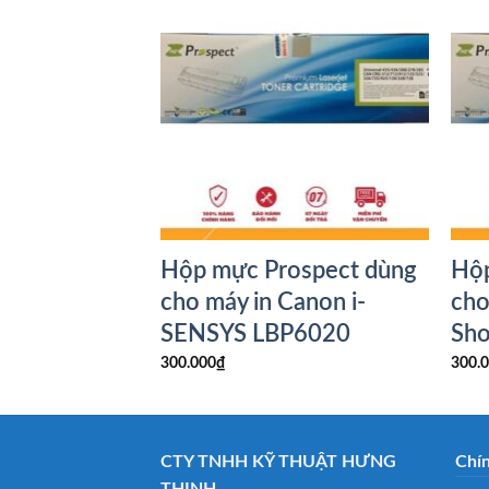
ospect dùng
Hộp mực Prospect dùng
Hộp
Canon Laser
cho máy in Canon i-
cho
50
SENSYS LBP6020
Sh
300.000
₫
300.
CTY TNHH KỸ THUẬT HƯNG
Chí
THỊNH