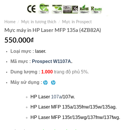
Home
/
Mực in tương thích
/
Mực in Prospect
Mực máy in HP Laser MFP 135a (4ZB82A)
550.000
₫
Loại mực :
laser.
Mã mực :
Prospect W1107A
.
Dung lượng :
1.000
trang độ phủ 5%.
Máy sử dụng :
HP Laser
107a
/107w.
HP Laser MFP 135a/135fnw/135w/135ag.
HP Laser MFP 135r/135wg/137fnw/137fwg.