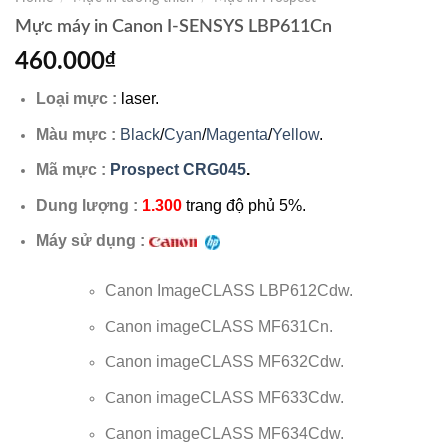
Mực máy in Canon I-SENSYS LBP611Cn
460.000
₫
Loại mực :
laser.
Màu mực :
Black
/
Cyan
/
Magenta
/
Yellow
.
Mã mực :
Prospect CRG045
.
Dung lượng :
1.300
trang độ phủ 5%.
Máy sử dụng :
Canon ImageCLASS LBP612Cdw.
anon imageCLASS MF631Cn.
C
anon imageCLASS MF632Cdw.
C
anon imageCLASS
MF633Cdw.
C
anon imageCLASS
MF634Cdw.
C