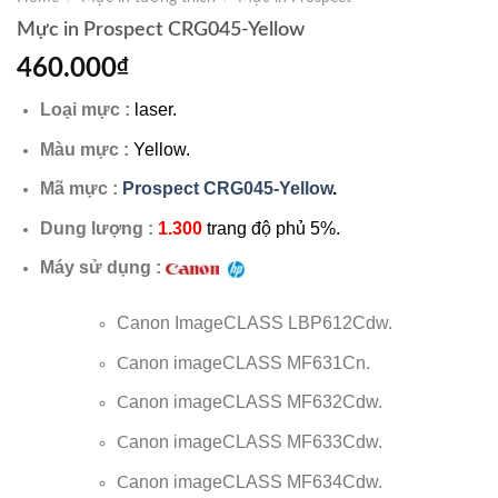
Mực in Prospect CRG045-Yellow
460.000
₫
Loại mực :
laser.
Màu mực :
Yellow.
Mã mực :
Prospect CRG045-Yellow
.
Dung lượng :
1.300
trang độ phủ 5%.
Máy sử dụng :
Canon ImageCLASS LBP612Cdw.
anon imageCLASS MF631Cn.
C
anon imageCLASS MF632Cdw.
C
anon imageCLASS
MF633Cdw.
C
anon imageCLASS
MF634Cdw.
C