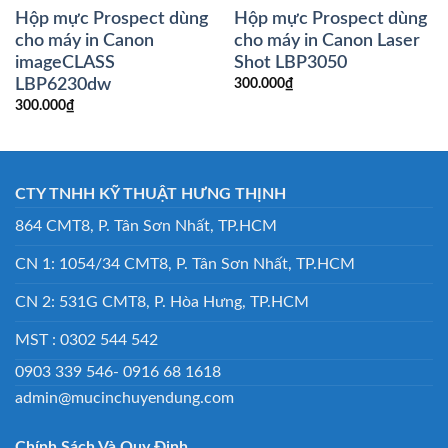
Hộp mực Prospect dùng
Hộp mực Prospect dùng
cho máy in Canon
cho máy in Canon Laser
imageCLASS
Shot LBP3050
LBP6230dw
300.000
₫
300.000
₫
CTY TNHH KỸ THUẬT HƯNG THỊNH
864 CMT8, P. Tân Sơn Nhất, TP.HCM
CN 1: 1054/34 CMT8, P. Tân Sơn Nhất, TP.HCM
CN 2: 531G CMT8, P. Hòa Hưng, TP.HCM
MST : 0302 544 542
0903 339 546- 0916 68 1618
admin@mucinchuyendung.com
Chính Sách Và Quy Định