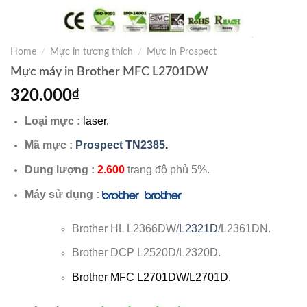
Home
/
Mực in tương thích
/
Mực in Prospect
Mực máy in Brother MFC L2701DW
320.000
₫
Loại mực :
laser.
Mã mực :
Prospect TN2385
.
Dung lượng :
2.600
trang độ phủ 5%.
Máy sử dụng :
Brother HL L2366DW/
L2321D
/L2361DN.
Brother DCP L2520D/L2320D.
Brother
MFC L2701DW/L2701D.