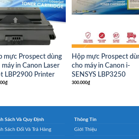
 mực Prospect dùng
Hộp mực Prospect dù
 máy in Canon Laser
cho máy in Canon i-
t LBP2900 Printer
SENSYS LBP3250
000
₫
300.000
₫
nh Sách Và Quy Định
Thông Tin
h Sách Đổi Và Trả Hàng
Giới Thiệu