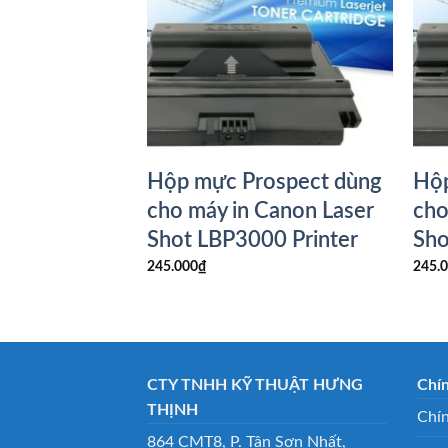
ospect dùng
Hộp mực Prospect dùng
Hộp
Canon Laser
cho máy in Canon Laser
cho
08
Shot LBP3000 Printer
Sho
245.000
₫
245.
CTY TNHH KỸ THUẬT HƯNG
Chí
THỊNH
Chín
864 CMT8, P. Tân Sơn Nhất,