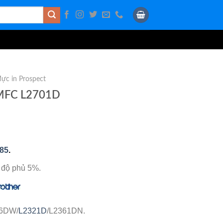
ực in Prospect
 MFC L2701D
85
.
 độ phủ 5%.
66DW/
L2321D
/L2361DN.