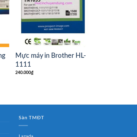
ng
Mực máy in Brother HL-
1111
240.000
₫
Sàn TMĐT
Lazada