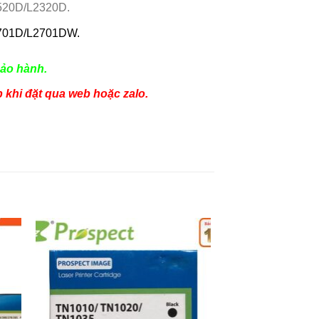
520D/L2320D.
701D/L2701DW.
ảo hành.
p khi đặt qua web hoặc zalo.