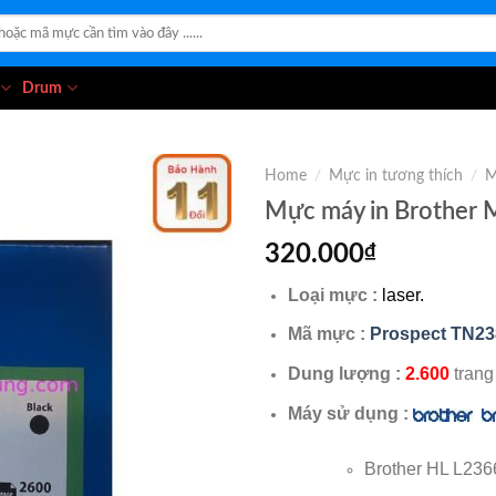
Drum
Home
/
Mực in tương thích
/
M
Mực máy in Brother
320.000
₫
Loại mực :
laser.
Mã mực :
Prospect TN23
Dung lượng :
2.600
trang
Máy sử dụng :
Brother HL L23