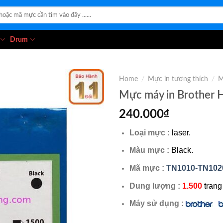
Drum
Home
/
Mực in tương thích
/
M
Mực máy in Brother 
240.000
₫
Loại mực :
laser.
Màu mực :
Black.
Mã mực :
TN1010-TN102
Dung lượng :
1.500
trang
Máy sử dụng :