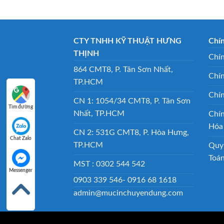
CTY TNHH KỸ THUẬT HƯNG
Chí
THỊNH
Chín
864 CMT8, P. Tân Sơn Nhất,
Chí
TP.HCM
Chí
CN 1: 1054/34 CMT8, P. Tân Sơn
Tìm đường
Nhất, TP.HCM
Chí
Hóa
CN 2: 531G CMT8, P. Hòa Hưng,
Chat Zalo
TP.HCM
Quy
Toá
MST : 0302 544 542
Messenger
0903 339 546- 0916 68 1618
admin@mucinchuyendung.com