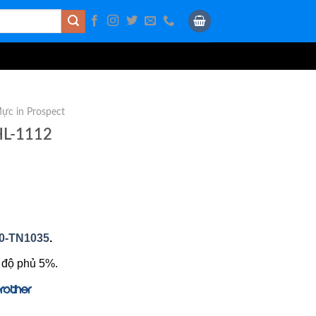
ực in Prospect
HL-1112
0-TN1035
.
 độ phủ 5%.