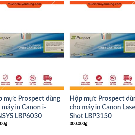
 mực Prospect dùng
Hộp mực Prospect dù
 máy in Canon i-
cho máy in Canon Lase
NSYS LBP6030
Shot LBP3150
000
₫
300.000
₫