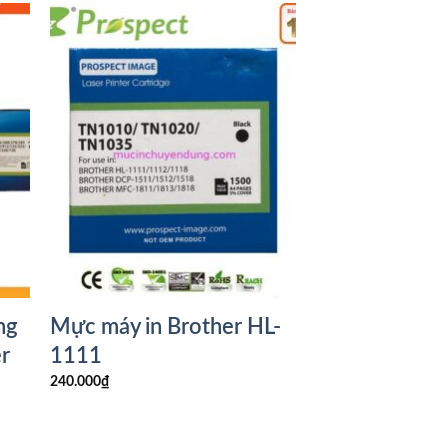
ng
Mực máy in Brother HL-
r
1111
240.000
₫