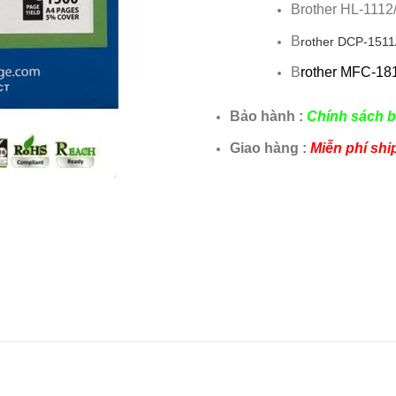
Brother HL-1112
B
rother DCP-151
B
rother MFC-18
Bảo hành :
Chính sách b
Giao hàng :
Miễn phí shi