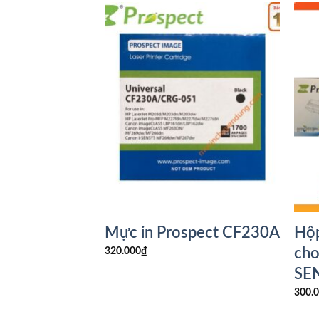
ospect dùng
Mực in Prospect CF230A
Hộp
Canon Laser
cho
320.000
₫
0 Printer
SE
300.