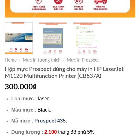
Home
/
Mực in tương thích
/
Mực in Prospect
Hộp mực Prospect dùng cho máy in HP LaserJet
M1120 Multifunction Printer (CB537A)
300.000
₫
Loại mực :
laser.
Màu mực :
Black.
Mã mực :
Prospect 435
.
Dung lượng :
2.100
trang độ phủ 5%.