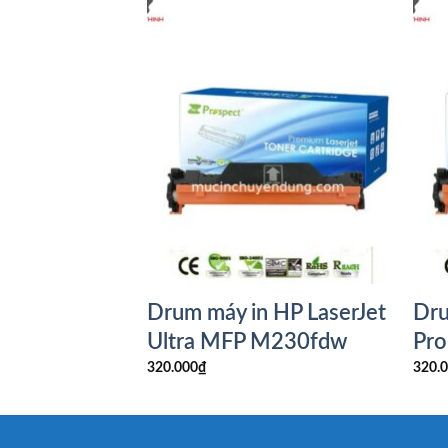
 Brother HL-
Drum máy in HP LaserJet
Dru
Ultra MFP M230fdw
Pr
320.000
₫
320.