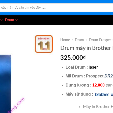
Drum
Home
/
Drum
/
Drum Prospect
Drum máy in Brother
325.000
₫
Loại Drum :
laser.
Mã Drum : Prospect
DR2
Dung lượng :
12.000
tran
Máy sử dụng :
Máy in Brother 