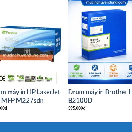
m máy in HP LaserJet
Drum máy in Brother 
o MFP M227sdn
B2100D
000
₫
395.000
₫