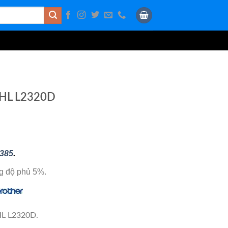
 HL L2320D
385
.
g độ phủ 5%.
HL L2320D.