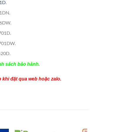
1D
.
61DN.
66DW.
701D.
2701DW.
520D.
nh sách bảo hành.
p khi đặt qua web hoặc zalo.