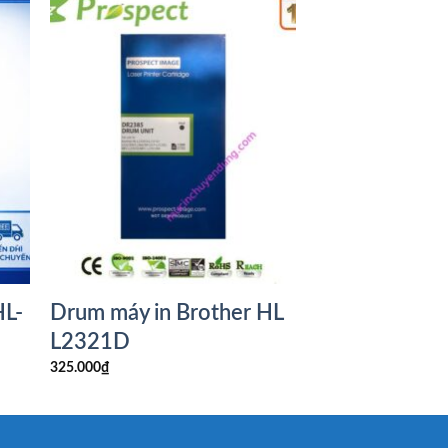
HL-
Drum máy in Brother HL
L2321D
325.000
₫