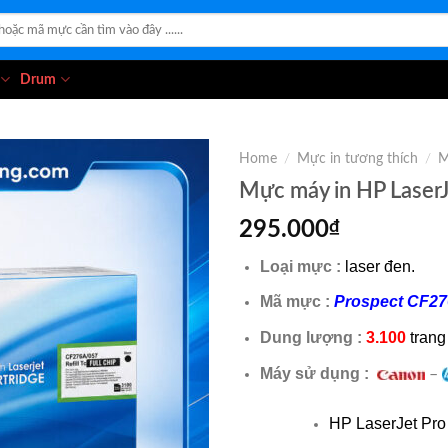
Drum
Home
/
Mực in tương thích
/
M
Mực máy in HP Lase
295.000
₫
Loại mực :
laser đen.
Mã mực :
Prospect CF27
Dung lượng :
3.100
trang
Máy sử dụng :
–
HP LaserJet Pr