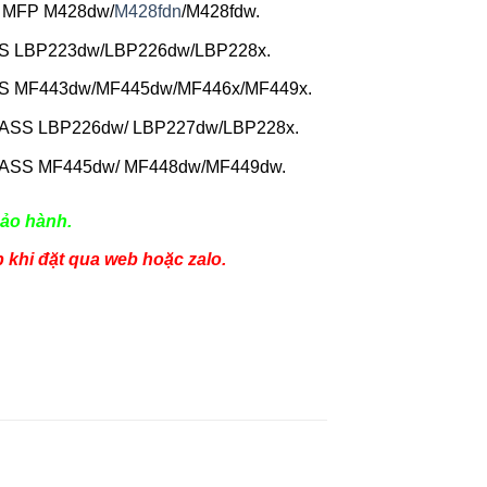
o MFP M428dw/
M428fdn
/M428fdw.
S LBP223dw/LBP226dw/LBP228x.
S MF443dw/MF445dw/MF446x/MF449x.
ASS LBP226dw/ LBP227dw/LBP228x.
ASS MF445dw/ MF448dw/MF449dw.
ảo hành.
p khi đặt qua web hoặc zalo.