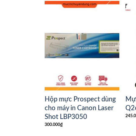
 Canon
Hộp mực Prospect dùng
Mực
S LBP121dn
cho máy in Canon Laser
Q2
Shot LBP3050
245.
300.000
₫