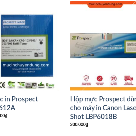
 in Prospect
Hộp mực Prospect dù
612A
cho máy in Canon Lase
Shot LBP6018B
000
₫
300.000
₫