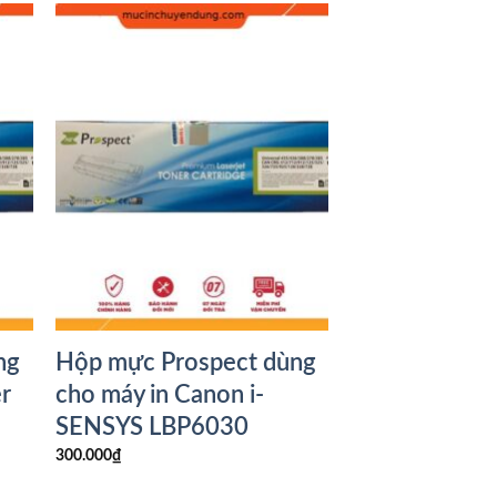
ng
Hộp mực Prospect dùng
r
cho máy in Canon i-
SENSYS LBP6030
300.000
₫