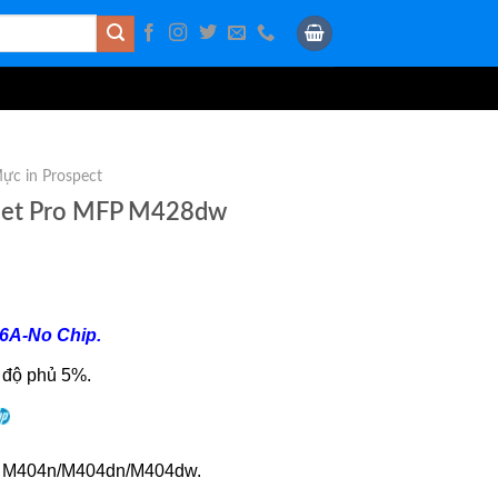
ực in Prospect
rJet Pro MFP M428dw
6A-No Chip.
 độ phủ 5%.
o M404n/M404dn/M404dw.