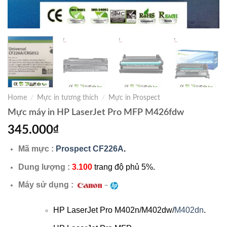
Home
/
Mực in tương thích
/
Mực in Prospect
Mực máy in HP LaserJet Pro MFP M426fdw
345.000
₫
Mã mực :
Prospect CF226A
.
Dung lượng :
3.100
trang độ phủ 5%.
Máy sử dụng :
–
HP LaserJet Pro M402n/M402dw/
M402dn
.