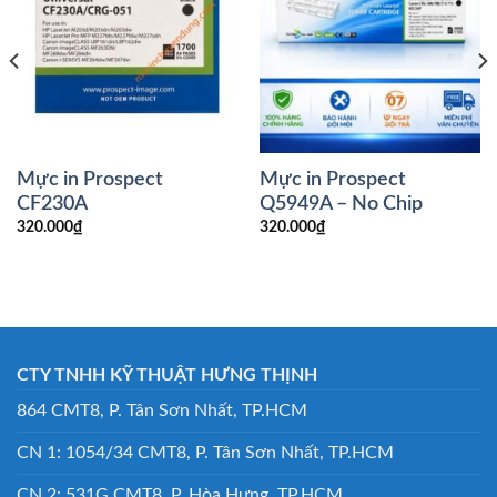
Mực in Prospect
Mực in Prospect
CF230A
Q5949A – No Chip
320.000
₫
320.000
₫
CTY TNHH KỸ THUẬT HƯNG THỊNH
864 CMT8, P. Tân Sơn Nhất, TP.HCM
CN 1: 1054/34 CMT8, P. Tân Sơn Nhất, TP.HCM
CN 2: 531G CMT8, P. Hòa Hưng, TP.HCM