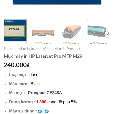
Home
/
Mực in tương thích
/
Mực in Prospect
Mực máy in HP LaserJet Pro MFP M29
240.000
₫
Loại mực :
laser.
Màu mực :
Black.
Mã mực :
Prospect CF248A
.
Dung lượng :
1.800
trang độ phủ 5%.
Máy sử dụng :