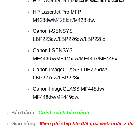
HP LaserJet Pro M404dw/M404dn/M404n.
HP LaserJet Pro MFP
M428dw/
M428fdn
/M428fdw.
Canon i-SENSYS
LBP223dw/LBP226dw/LBP228x.
Canon i-SENSYS
MF443dw/MF445dw/MF446x/MF449x.
Canon ImageCLASS LBP226dw/
LBP227dw/LBP228x.
Canon ImageCLASS MF445dw/
MF448dw/MF449dw.
Bảo hành :
Chính sách bảo hành.
Giao hàng :
Miễn phí ship khi đặt qua web hoặc zalo.