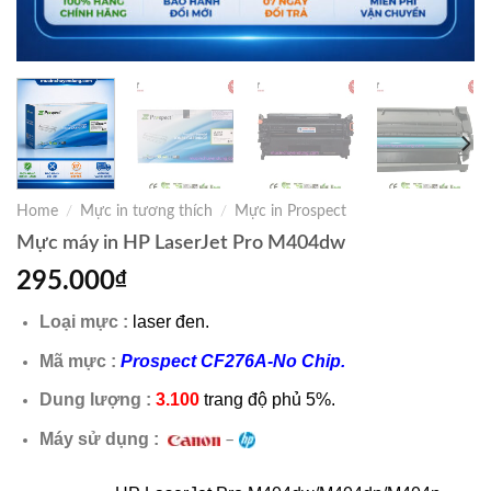
Home
/
Mực in tương thích
/
Mực in Prospect
Mực máy in HP LaserJet Pro M404dw
295.000
₫
Loại mực :
laser đen.
Mã mực :
Prospect CF276A-No Chip.
Dung lượng :
3.100
trang độ phủ 5%.
Máy sử dụng :
–