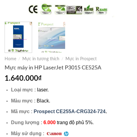
Home
/
Mực in tương thích
/
Mực in Prospect
Mực máy in HP LaserJet P3015 CE525A
1.640.000
₫
Loại mực :
laser.
Màu mực :
Black.
Mã mực :
Prospect CE255A-CRG324-724
.
Dung lượng :
6.000
trang độ phủ 5%.
Máy sử dụng :