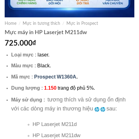
Home
/
Mực in tương thích
/
Mực in Prospect
Mực máy in HP Laserjet M211dw
725.000
₫
Loại mực :
laser.
Màu mực :
Black.
Mã mực :
Prospect W1360A
.
Dung lượng :
1.150
trang độ phủ 5%.
tương thích và sử dụng ổn định
Máy sử dụng :
với các dòng máy in thương hiệu
sau:
HP Laserjet M211d
HP Laserjet M211dw