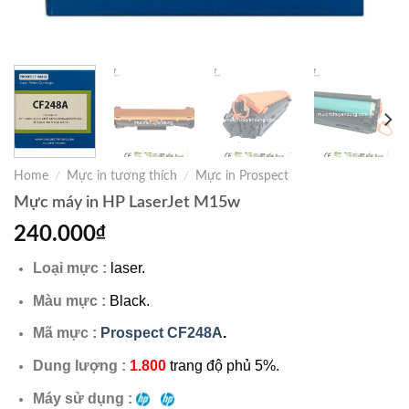
Home
/
Mực in tương thích
/
Mực in Prospect
Mực máy in HP LaserJet M15w
240.000
₫
Loại mực :
laser.
Màu mực :
Black.
Mã mực :
Prospect CF248A
.
Dung lượng :
1.800
trang độ phủ 5%.
Máy sử dụng :