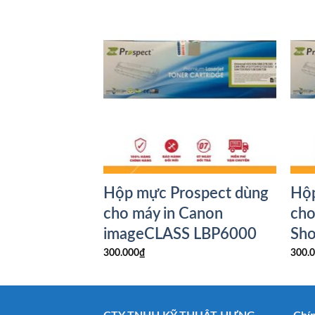
pect
Hộp mực Prospect dùng
Hộp
o Chip
cho máy in Canon
cho
imageCLASS LBP6000
Sh
300.000
₫
300.