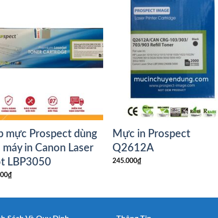
 mực Prospect dùng
Mực in Prospect
 máy in Canon Laser
Q2612A
ot LBP3050
245.000
₫
000
₫