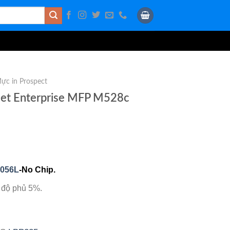
ực in Prospect
Jet Enterprise MFP M528c
-056L
-No Chip.
 độ phủ 5%.