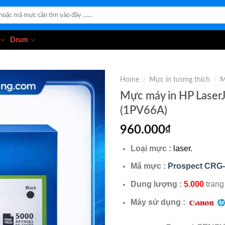
Drum
Home
/
Mực in tương thích
/
M
Mực máy in HP Laser
(1PV66A)
960.000
₫
Loại mực :
laser.
Mã mực :
Prospect CRG
Dung lượng :
5.000
trang
Máy sử dụng :