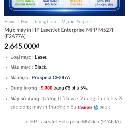
Home
/
Mực in tương thích
/
Mực in Prospect
Mực máy in HP LaserJet Enterprise MFP M527f
(F2A77A)
2.645.000
₫
Loại mực :
Laser.
Màu mực :
Black.
Mã mực :
Prospect CF287A
.
Dung lượng :
9.000
trang độ phủ 5%.
tương thích và sử dụng ổn định với
Máy sử dụng :
các dòng máy in thương hiệu
sau :
HP LaserJet Enterprise M506dn (F2A69A).