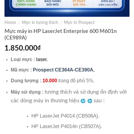
Home
/
Mực in tương thích
/
Mực in Prospect
Mực máy in HP LaserJet Enterprise 600 M601n
(CE989A)
1.850.000
₫
Loại mực :
laser.
Mã mực :
Prospect CE364A-CE390A
.
Dung lượng :
10.000
trang độ phủ 5%.
tương thích và sử dụng ổn định với
Máy sử dụng :
các dòng máy in thương hiệu
sau :
HP LaserJet P4014 (CB506A).
HP LaserJet P4014n (CB507A).