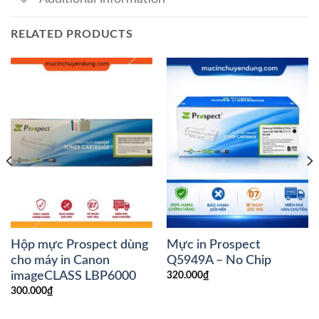
RELATED PRODUCTS
Hộp mực Prospect dùng
Mực in Prospect
cho máy in Canon
Q5949A – No Chip
imageCLASS LBP6000
320.000
₫
300.000
₫