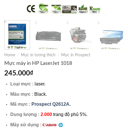
Home
/
Mực in tương thích
/
Mực in Prospect
Mực máy in HP LaserJet 1018
245.000
₫
Loại mực :
laser.
Màu mực :
Black.
Mã mực :
Prospect Q2612A
.
Dung lượng :
2.000
trang độ phủ 5%.
Máy sử dụng :