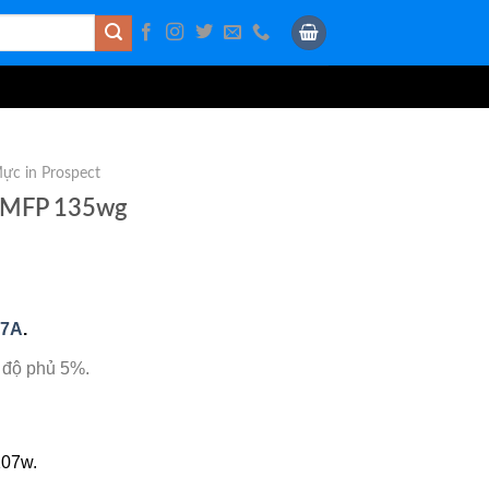
ực in Prospect
r MFP 135wg
07A
.
 độ phủ 5%.
107w.