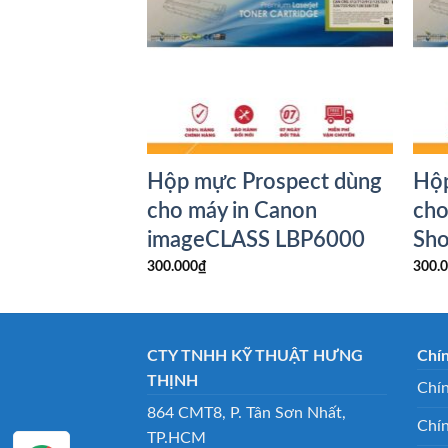
ospect dùng
Hộp mực Prospect dùng
Hộp
Canon
cho máy in Canon
cho
S LBP6200d
imageCLASS LBP6000
Sh
300.000
₫
300.
CTY TNHH KỸ THUẬT HƯNG
Chí
THỊNH
Chín
864 CMT8, P. Tân Sơn Nhất,
Chí
TP.HCM