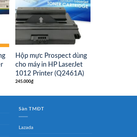
ng
Hộp mực Prospect dùng
r
cho máy in HP LaserJet
1012 Printer (Q2461A)
245.000
₫
Sàn TMĐT
Lazada