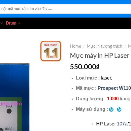
Drum
Home
/
Mực in tương thích
/
M
Mực máy in HP Lase
550.000
₫
Loại mực :
laser.
Mã mực :
Prospect W11
Dung lượng :
1.000
trang
Máy sử dụng :
HP Laser
107a
/