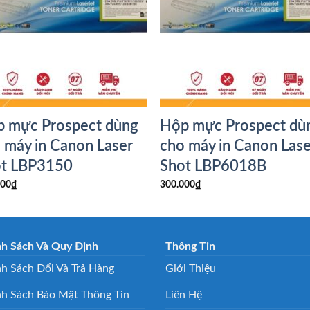
 mực Prospect dùng
Hộp mực Prospect dù
 máy in Canon Laser
cho máy in Canon Lase
ot LBP3150
Shot LBP6018B
000
₫
300.000
₫
nh Sách Và Quy Định
Thông Tin
h Sách Đổi Và Trả Hàng
Giới Thiệu
nh Sách Bảo Mật Thông Tin
Liên Hệ