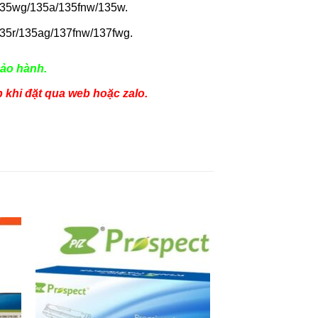
35wg/135a/135fnw/135w.
35r/135ag/137fnw/137fwg.
ảo hành.
p khi đặt qua web hoặc zalo.