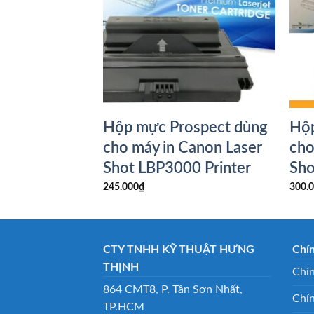
ospect dùng
Hộp mực Prospect dùng
Hộp
HP LaserJet
cho máy in Canon Laser
cho
r (Q2460A)
Shot LBP3000 Printer
Sh
245.000
₫
300.
CTY TNHH KỸ THUẬT HƯNG
Chí
THỊNH
Chín
864 CMT8, P. Tân Sơn Nhất,
Chí
TP.HCM