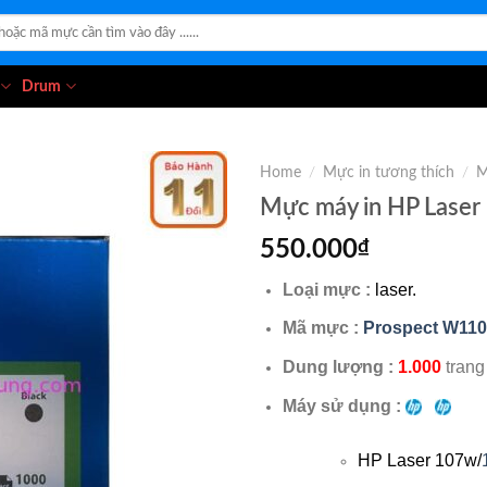
Drum
Home
/
Mực in tương thích
/
M
Mực máy in HP Laser
550.000
₫
Loại mực :
laser.
Mã mực :
Prospect W11
Dung lượng :
1.000
trang
Máy sử dụng :
HP Laser 107w/