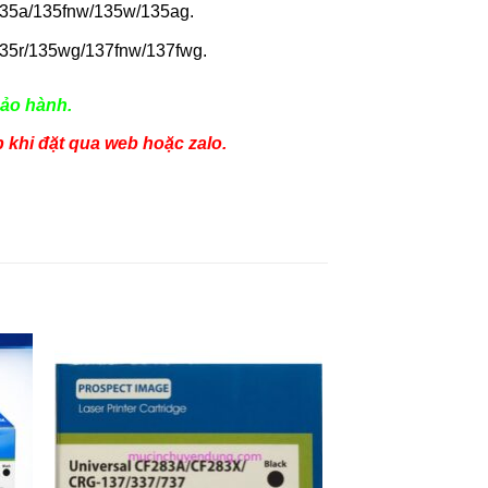
35a/135fnw/135w/135ag.
35r/135wg/137fnw/137fwg.
ảo hành.
p khi đặt qua web hoặc zalo.