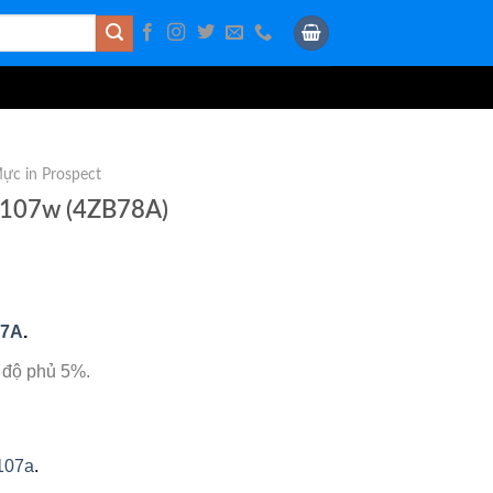
ực in Prospect
 107w (4ZB78A)
07A
.
 độ phủ 5%.
107a
.