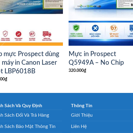
 mực Prospect dùng
Mực in Prospect
 máy in Canon Laser
Q5949A – No Chip
ot LBP6018B
320.000
₫
000
₫
nh Sách Và Quy Định
Thông Tin
h Sách Đổi Và Trả Hàng
Giới Thiệu
nh Sách Bảo Mật Thông Tin
Liên Hệ