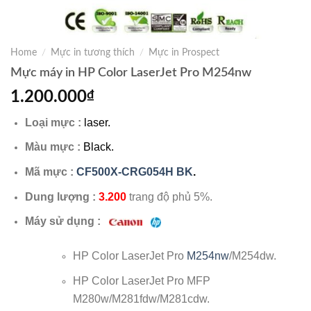
Home
/
Mực in tương thích
/
Mực in Prospect
Mực máy in HP Color LaserJet Pro M254nw
1.200.000
₫
Loại mực :
laser.
Màu mực :
Black.
Mã mực :
CF500X-CRG054H BK
.
Dung lượng :
3.200
trang độ phủ 5%.
Máy sử dụng :
HP Color LaserJet Pro
M254nw
/M254dw.
HP Color LaserJet Pro MFP
M280w/M281fdw/M281cdw.