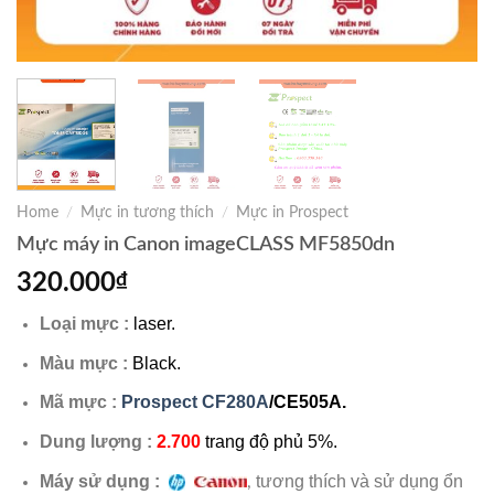
Home
/
Mực in tương thích
/
Mực in Prospect
Mực máy in Canon imageCLASS MF5850dn
320.000
₫
Loại mực :
laser.
Màu mực :
Black.
Mã mực :
Prospect CF280A
/CE505A.
Dung lượng :
2.700
trang độ phủ 5%.
Máy sử dụng :
tương thích và sử dụng ổn
,