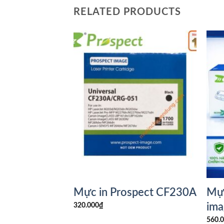
RELATED PRODUCTS
ospect dùng
Mực in Prospect CF230A
Mực
Canon Laser
im
320.000
₫
08B
560.