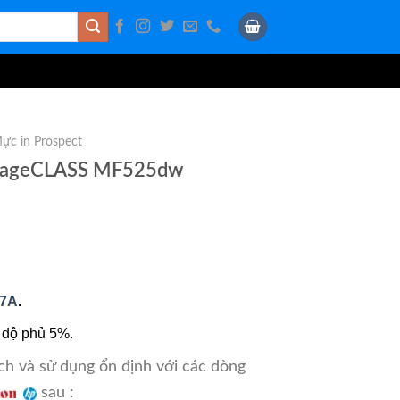
ực in Prospect
imageCLASS MF525dw
87A
.
 độ phủ 5%.
ch và sử dụng ổn định với các dòng
sau :