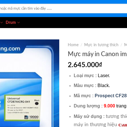
Drum
Home
/
Mực in tương thích
/
M
Mực máy in Canon 
2.645.000
₫
Loại mực :
Laser.
Màu mực :
Black.
Mã mực :
Prospect CF2
Dung lượng :
9.000
trang
tương thí
Máy sử dụng :
máy in thương hiệu