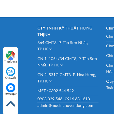
CTY TNHH KỸ THUẬT HƯNG
Chí
THỊNH
Chín
864 CMT8, P. Tân Sơn Nhất,
Chí
TP.HCM
Chí
CN 1: 1054/34 CMT8, P. Tân Sơn
Tìm đường
Nhất, TP.HCM
Chí
Hóa
CN 2: 531G CMT8, P. Hòa Hưng,
Chat Zalo
TP.HCM
Quy
Toá
MST : 0302 544 542
Messenger
0903 339 546- 0916 68 1618
admin@mucinchuyendung.com