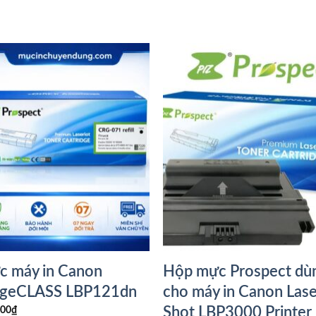
 máy in Canon
Hộp mực Prospect dù
ageCLASS LBP121dn
cho máy in Canon Lase
Shot LBP3000 Printer
000
₫