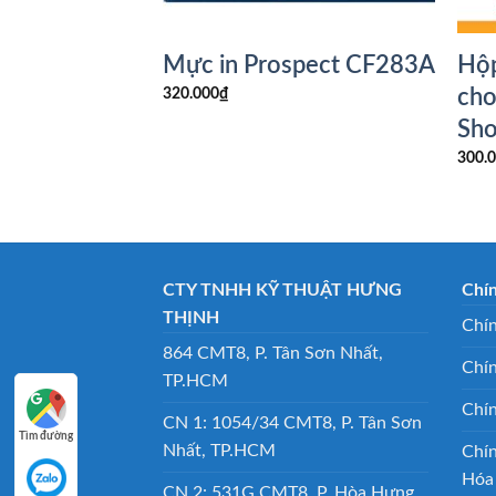
ospect dùng
Mực in Prospect CF283A
Hộp
HP LaserJet
cho
320.000
₫
r (Q2460A)
Sh
300.
CTY TNHH KỸ THUẬT HƯNG
Chí
THỊNH
Chín
864 CMT8, P. Tân Sơn Nhất,
Chí
TP.HCM
Chí
CN 1: 1054/34 CMT8, P. Tân Sơn
Tìm đường
Nhất, TP.HCM
Chí
Hóa
CN 2: 531G CMT8, P. Hòa Hưng,