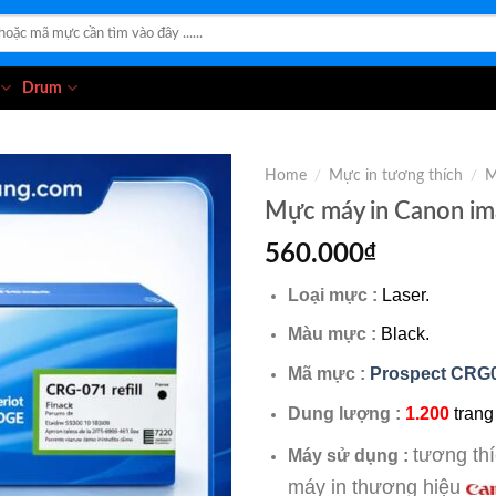
Drum
Home
/
Mực in tương thích
/
M
Mực máy in Canon 
560.000
₫
Loại mực :
Laser.
Màu mực :
Black.
Mã mực :
Prospect CRG
Dung lượng :
1.200
trang
tương th
Máy sử dụng :
máy in thương hiệu