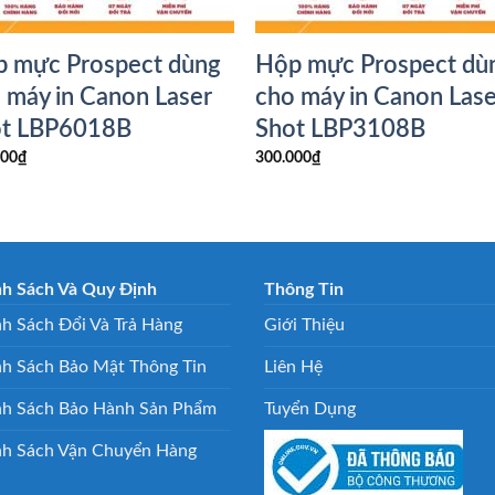
 mực Prospect dùng
Hộp mực Prospect dù
 máy in Canon Laser
cho máy in Canon Lase
ot LBP6018B
Shot LBP3108B
000
₫
300.000
₫
nh Sách Và Quy Định
Thông Tin
h Sách Đổi Và Trả Hàng
Giới Thiệu
nh Sách Bảo Mật Thông Tin
Liên Hệ
nh Sách Bảo Hành Sản Phẩm
Tuyển Dụng
nh Sách Vận Chuyển Hàng