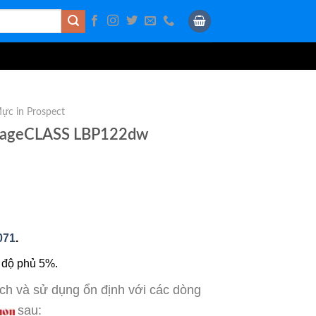
ực in Prospect
imageCLASS LBP122dw
071
.
 độ phủ 5%.
ích và sử dụng ổn định với các dòng
sau: