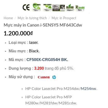
Home
/
Mực in tương thích
/
Mực in Prospect
Mực máy in Canon i-SENSYS MF643Cdw
1.200.000
₫
Loại mực :
laser.
Màu mực :
Black.
Mã mực :
CF500X-CRG054H BK
.
Dung lượng :
3.200
trang độ phủ 5%.
Máy sử dụng :
HP Color LaserJet Pro M254dw/
M254nw
.
HP Color LaserJet Pro MFP
M280w/M281fdw/M281cdw.