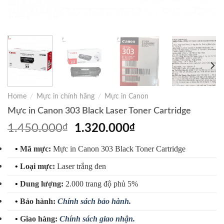
Home
/
Mực in chính hãng
/
Mực in Canon
Mực in Canon 303 Black Laser Toner Cartridge
Original
Current
1.450.000
₫
1.320.000
₫
price
price
•
Mã mực:
Mực in Canon 303 Black Toner Cartridge
was:
is:
1.450.000₫.
1.320.000₫.
•
Loại mực:
Laser trắng đen
•
Dung lượng:
2.000 trang độ phủ 5%
•
Bảo hành:
Chính sách bảo hành.
•
Giao hàng:
Chính sách giao nhận.