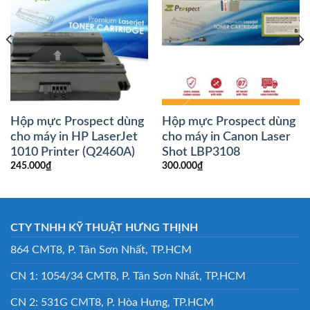
Hộp mực Prospect dùng
Hộp mực Prospect dùng
cho máy in HP LaserJet
cho máy in Canon Laser
1010 Printer (Q2460A)
Shot LBP3108
245.000
₫
300.000
₫
CTY TNHH KỸ THUẬT HƯNG THỊNH
864 CMT8, P. Tân Sơn Nhất, TP.HCM
CN 1: 1054/34 CMT8, P. Tân Sơn Nhất, TP.HCM
CN 2: 531G CMT8, P. Hòa Hưng, TP.HCM