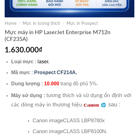
Home
/
Mực in tương thích
/
Mực in Prospect
Mực máy in HP LaserJet Enterprise M712n
(CF235A)
1.630.000
₫
Loại mực :
laser.
Mã mực :
Prospect CF214A
.
Dung lượng :
10.000
trang độ phủ 5%.
tương thích và sử dụng ổn định với
Máy sử dụng :
sau :
các dòng máy in thương hiệu
Canon imageCLASS LBP8780x
Canon imageCLASS LBP8100N.