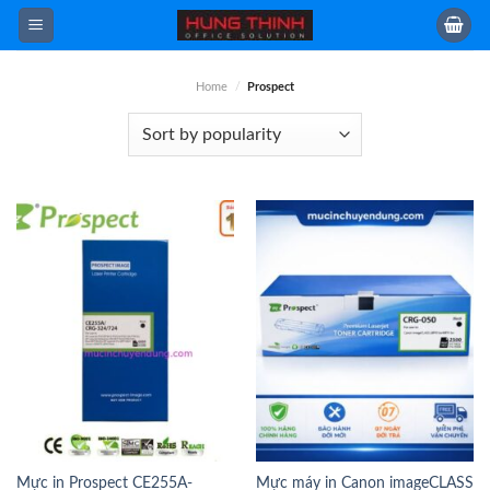
Skip
to
content
Home
/
Prospect
Mực in Prospect CE255A-
Mực máy in Canon imageCLASS