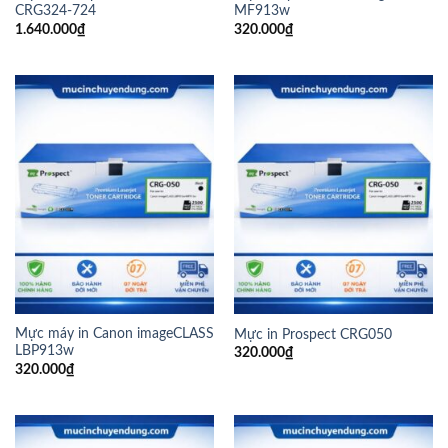
CRG324-724
MF913w
1.640.000
₫
320.000
₫
Mực máy in Canon imageCLASS
Mực in Prospect CRG050
LBP913w
320.000
₫
320.000
₫